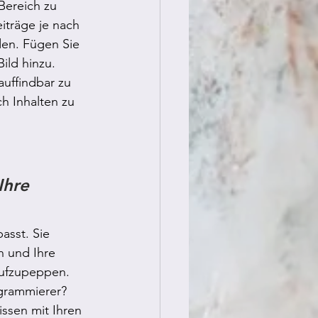
Bereich zu 
eiträge je nach 
den. Fügen Sie 
ild hinzu. 
auffindbar zu 
h Inhalten zu 
Ihre 
asst. Sie 
n und Ihre 
aufzupeppen. 
ogrammierer? 
ssen mit Ihren 