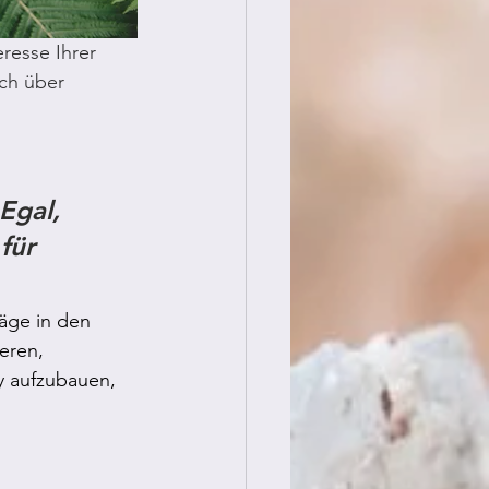
resse Ihrer 
ich über 
Egal, 
für 
räge in den 
eren, 
y aufzubauen, 